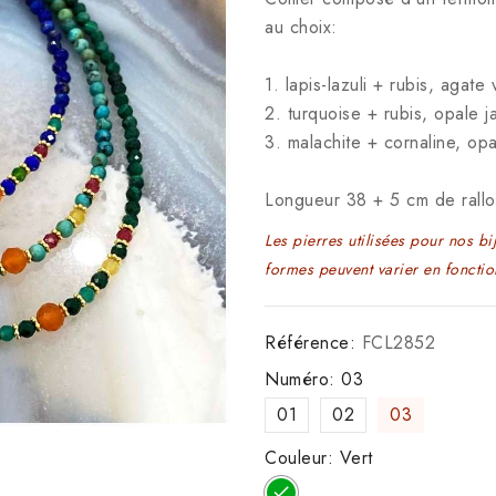
au choix:
1. lapis-lazuli + rubis, agate 
2. turquoise + rubis, opale j
3. malachite + cornaline, opa
Longueur 38 + 5 cm de rall
Les pierres utilisées pour nos bi
formes peuvent varier en fonctio
Référence:
FCL2852
Numéro: 03
01
02
03
Couleur: Vert
Vert