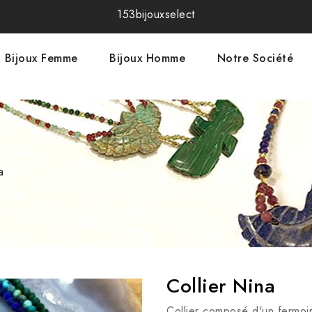
153bijouxselect
Bijoux Femme
Bijoux Homme
Notre Société
a
Collier Nina
Collier composé d'un fermoir