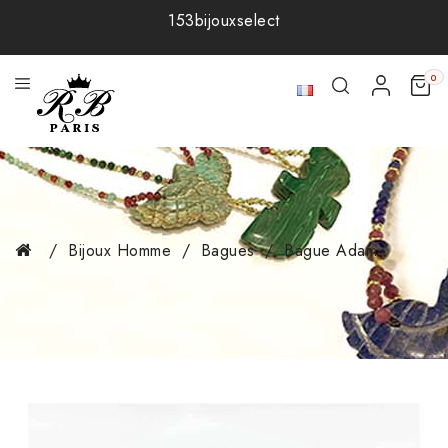
153bijouxselect
0
Bijoux Homme
Bagues
Bague Adam